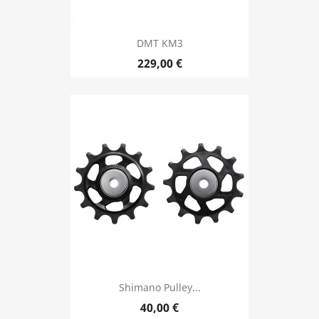
DMT KM3
Precio
229,00 €
Shimano Pulley...
Precio
40,00 €